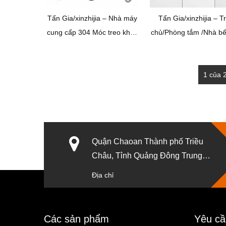
Tấn Gia/xinzhijia – Nhà máy
Tấn Gia/xinzhijia – T
cung cấp 304 Móc treo khăn
chủ/Phòng tắm /Nhà ​​b
đơn nhà bếp và phòng tắm
vệ sinh Dính Khăn Tự
bằng thép không gỉ chải tự
Áo Dây Móc Chìa Khóa
1 của 
dính
Lực Móc Áo Thép Khô
Dính Tường móc
Quận Chaoan Thành phố Triều
Châu, Tỉnh Quảng Đông Trung
Quốc.
Địa chỉ
Các sản phẩm
Yêu cầ