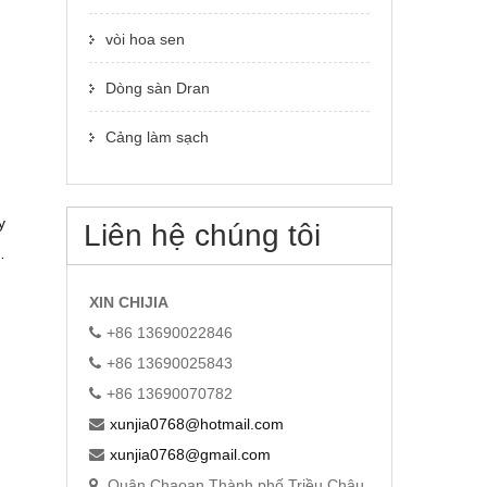
vòi hoa sen
Dòng sàn Dran
Cảng làm sạch
y
Liên hệ chúng tôi
XIN CHIJIA
n
+86 13690022846
+86 13690025843
+86 13690070782
xunjia0768@hotmail.com
xunjia0768@gmail.com
Quận Chaoan Thành phố Triều Châu,