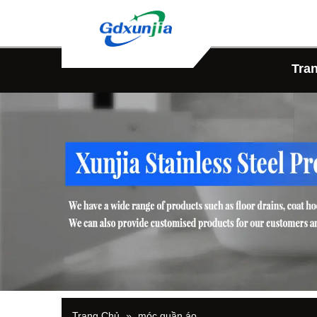
Tra
Trang Chủ
»
móc quần áo