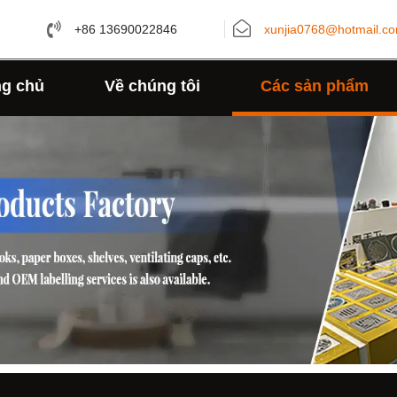
+86 13690022846
xunjia0768@hotmail.c
ng chủ
Về chúng tôi
Các sản phẩm