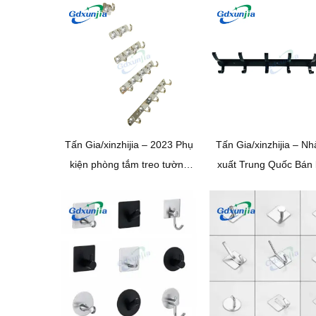
thép không gỉ
áo bằng thép không
Tấn Gia/xinzhijia – 2023 Phụ
Tấn Gia/xinzhijia – Nh
kiện phòng tắm treo tường
xuất Trung Quốc Bán
chất lượng cao hiện đại mới
Matt Black 6 Thép khô
Áo choàng tắm treo 5 Móc
treo tường kép có móc
thép không gỉ Thanh phẳng
quần áo bằng hợp ki
Móc áo một lớp