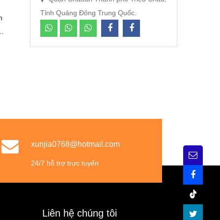
Tỉnh Quảng Đông Trung Quốc.
n
áo
ng
m
xunjia0768@hotmail.com
24/7 hỗ trợ trực tuyến
Liên hệ chúng tôi