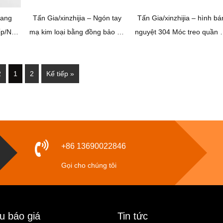
rang
Tấn Gia/xinzhijia – Ngón tay
Tấn Gia/xinzhijia – hình bá
ếp/Nhà
mạ kim loại bằng đồng bảo vệ
nguyệt 304 Móc treo quần 
 Dính
Bộ móc khung hình nặng để
bằng kim loại đơn treo tườ
 Chịu
treo 220 Bộ
bằng thép không gỉ với tấ
2
1
2
Kế tiếp »
ng gỉ
hình chữ nhật
+86 13690022846
Gọi cho chúng tôi
u báo giá
Tin tức