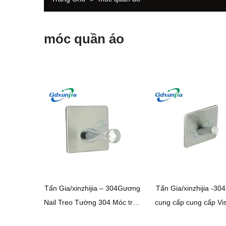
móc quần áo
Tấn Gia/xinzhijia – 304Gương
Tấn Gia/xinzhijia -30
Nail Treo Tường 304 Móc treo
cung cấp cung cấp Vi
cửa đơn Viscose vuông bằng
vuông nghiêng đơn 30