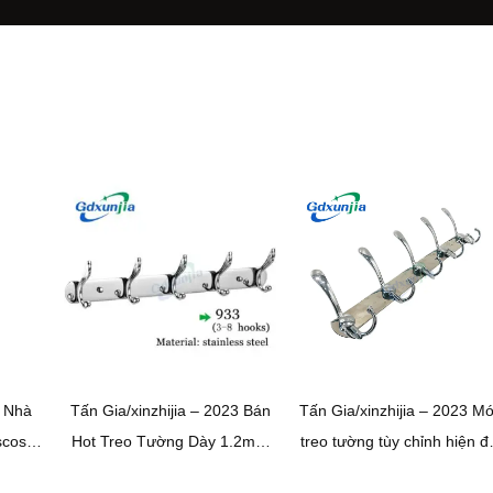
4 Nhà
Tấn Gia/xinzhijia – 2023 Bán
Tấn Gia/xinzhijia – 2023 M
scose
Hot Treo Tường Dày 1.2mm
treo tường tùy chỉnh hiện đ
4 Móc
201 Móc treo khăn bằng thép
mới bằng thép không gỉ Mó