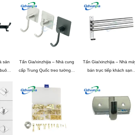
 gỉ
không gỉ
treo quần áo đơn giản
à sản
Tấn Gia/xinzhijia – Nhà cung
Tấn Gia/xinzhijia – Nhà má
 buôn
cấp Trung Quốc treo tường 3
bán trực tiếp khách sạn
ng gỉ
M Tự Dính 304 Móc áo đơn
Phòng tắm quay Giá treo
 treo
vuông bằng thép không gỉ
khăn di động Giá treo khă
m kẽm
tắm