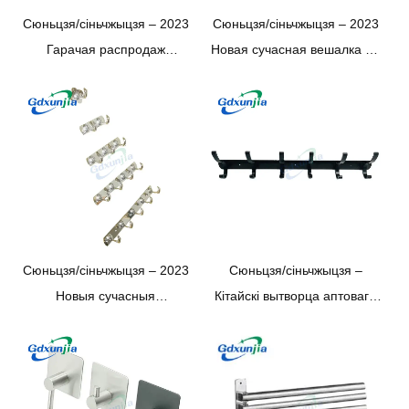
Сюньцзя/сіньчжыцзя – 2023
Сюньцзя/сіньчжыцзя – 2023
Гарачая распродаж
Новая сучасная вешалка на
насценнага таўшчыні 1,2 мм
заказ, насценная вешалка з
201 Вешалка для ручнікоў,
нержавеючай сталі, просты
вешалка для паліто з
насценны кручок для
нержавеючай сталі
адзення
Сюньцзя/сіньчжыцзя – 2023
Сюньцзя/сіньчжыцзя –
Новыя сучасныя
Кітайскі вытворца аптовага
высакаякасныя насценныя
Matt Black 6 Падвойная
аксэсуары для ванных
насценная нержавеючая
пакояў, падвесныя халаты 5
сталь з гакам для
Гаплікі Аднаслаёвыя гаплікі
падвешвання адзення са