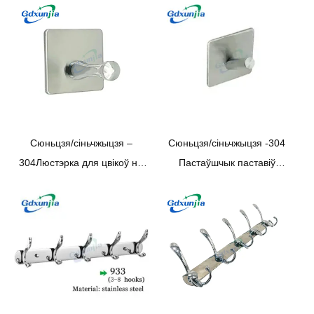
Сюньцзя/сіньчжыцзя –
Сюньцзя/сіньчжыцзя -304
304Люстэрка для цвікоў на
Пастаўшчык паставіў
сцяне 304 Квадратныя
нахіленую адзіную
віскозныя вешалкі з
квадратную віскозу 304
нержавеючай сталі для
Кручок для паліто з
адной дзверы
нержавеючай сталі