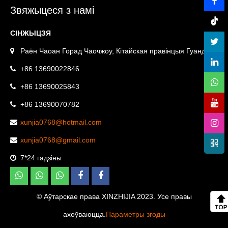
Вялікі дрэнаж на даху. Сліў
падлогу
Звяжыцеся з намі
—XINZHIJIA/XUNJIA
СІНЖЫЦЗЯ
Раён Чаоан Горад Чаочжоу, Кітайская правінцыя Гуандун.
+86 13690022846
+86 13690025843
+86 13690070782
xunjia0768@hotmail.com
xunjia0768@gmail.com
7*24 гадзіны
© Аўтарскае права XINZHIJIA 2023. Усе правы
ахоўваюцца.
Параметры згоды