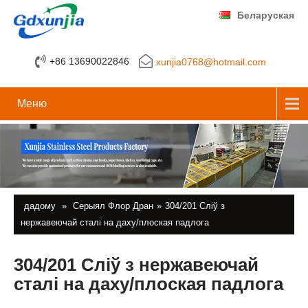
Беларуская
+86 13690022846
xunjia0768@hotmail.com
Меню
дадому
»
Серыял Флор Дран
»
304/201 Сліў з
нержавеючай сталі на даху/плоская падлога
304/201 Сліў з нержавеючай
сталі на даху/плоская падлога