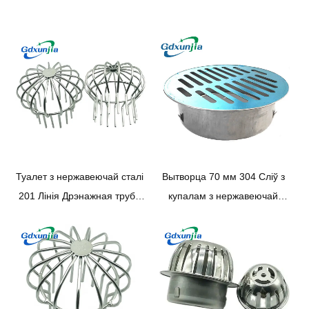
Туалет з нержавеючай сталі
Вытворца 70 мм 304 Сліў з
201 Лінія Дрэнажная труба
купалам з нержавеючай
Фільтр Душ Дрэнаж душа
сталі круглай формы