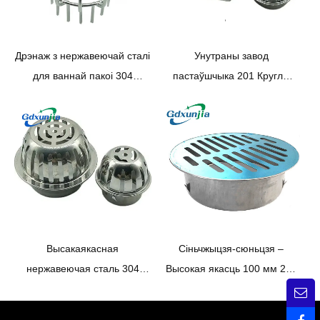
Дрэнаж з нержавеючай сталі
Унутраны завод
для ваннай пакоі 304
пастаўшчыка 201 Круглы
Лінейны фільтр, дрэнажная
балконны сліў з
труба, душ, каналізацыя ў
нержавеючай сталі 100 мм
падлозе
——XINZHIJIA/XUNJIA
Высакаякасная
Сіньчжыцзя-сюньцзя –
нержавеючая сталь 304
Высокая якасць 100 мм 201
Фільтруючы экран.
Нержавеючая сталь Круглая
Дрэнажная труба на даху.
плоскасць лінейнага сцёку ў