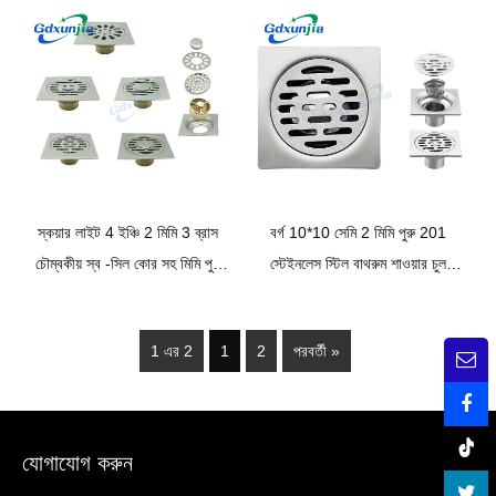
স্টিল জলের ড্রপ
ব্রাস অ্যান্টি-ওডোর স্ব-সিল কোর সহ
মেঝে ড্রেন
স্কয়ার লাইট 4 ইঞ্চি 2 মিমি 3 ব্রাস
বর্গ 10*10 সেমি 2 মিমি পুরু 201
চৌম্বকীয় স্ব -সিল কোর সহ মিমি পুরু
স্টেইনলেস স্টিল বাথরুম শাওয়ার চুল
গ্যারেজ ফ্লোর ড্রেন কভার
ক্যাচার স্ট্রেনার ফ্লোর ড্রেন বর্ধিত
সংযোগ পাইপ সহ
1 এর 2
1
2
পরবর্তী »
যোগাযোগ করুন