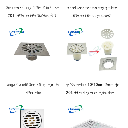
উচ্চ মানের বর্গক্ষেত্র 4 ইঞ্চি 2 মিমি পাতলা
সাধারণ একক ব্যবহারের জন্য সুবিধাজনক
201 স্টেইনলেস স্টিল ইঞ্জিনিয়ার স্টাইল
স্টেইনলেস স্টিল তরমুজ বেয়নেট –
শাওয়ার টয়লেট রান্নাঘর মেঝে ড্রেন
বাথরুমের জন্য উপযুক্ত
তরমুজ বীজ ছোট্ট উদ্বোধনী স্ব -প্রচারিত
স্যান্ডিং স্কোয়ার 10*10cm 2mm পুরু
আটকে আছে
201 পপ আপ ব্যাকফ্লো প্রতিরোধক বড়
সোজা ড্রেনেজ সহ স্টেইনলেস স্টিল ফ্লোর
ড্রেন