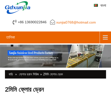
বাংলা
+86 13690022846
xunjia0768@hotmail.com
তালিকা
বাড়ি
»
ফ্লোর ড্রান সিরিজ
»
2মিমি ফ্লোর ড্রেন
2মিমি ফ্লোর ড্রেন