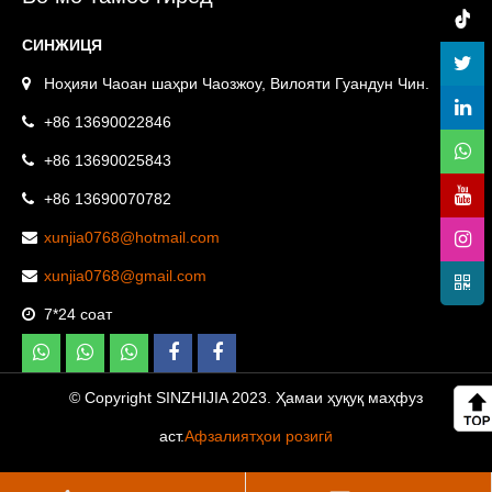
фарши дренажии
СИНЖИЦЯ
канализатсияи сарпӯши
сарпӯши
Ноҳияи Чаоан шаҳри Чаозжоу, Вилояти Гуандун Чин.
+86 13690022846
+86 13690025843
+86 13690070782
xunjia0768@hotmail.com
xunjia0768@gmail.com
7*24 соат
© Copyright SINZHIJIA 2023. Ҳамаи ҳуқуқ маҳфуз
аст.
Афзалиятҳои розигӣ