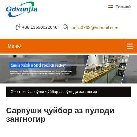
Тоҷикӣ
+86 13690022846
xunjia0768@hotmail.com
Меню
Хона
»
Сарпӯши ҷӯйбор аз пӯлоди зангногир
Сарпӯши ҷӯйбор аз пӯлоди
зангногир