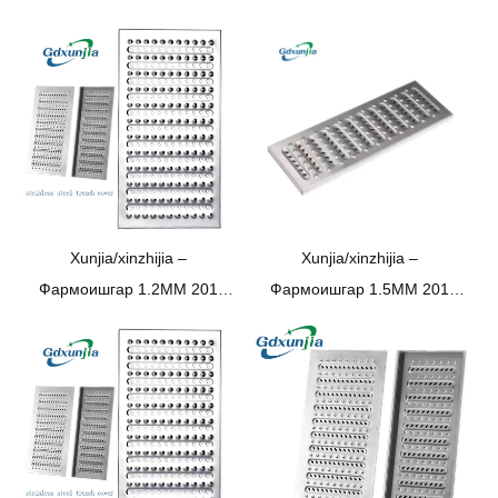
Xunjia/xinzhijia –
Xunjia/xinzhijia –
Фармоишгар 1.2MM 201
Фармоишгар 1.5MM 201
Ошхона аз пӯлоди зангногир
Ошхона аз пӯлоди зангногир
Супермаркет ҳаммом барои
Супермаркет ҳаммом барои
гаражи зеризаминии хандаи
гаражи зеризаминӣ резиши
фарши дренажии
ошёна.
канализатсияи сарпӯши
сарпӯши