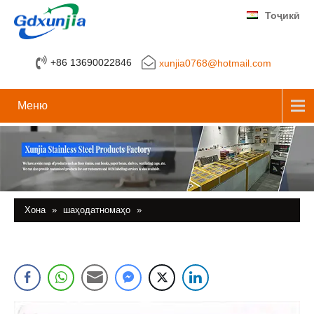
Тоҷикӣ
+86 13690022846
xunjia0768@hotmail.com
Меню
Хона
»
шаҳодатномаҳо
»